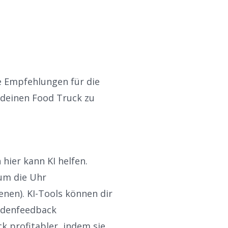
e Empfehlungen für die
 deinen Food Truck
zu
hier kann KI helfen.
um die Uhr
nen). KI-Tools können dir
undenfeedback
k profitabler
, indem sie