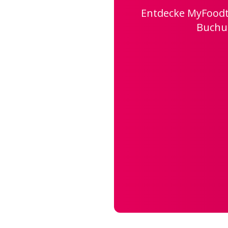
Entdecke MyFoodtr
Buchun